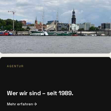
Erlebnisraum Büsum
MUSEUMSSCHIFF · AUSSTELLUNG
AGENTUR
Rickmer Rickmers
Wer wir sind – seit 1989.
Mehr erfahren