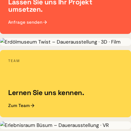
Lassen Sie uns Ihr Projekt
umsetzen.
Anfrage senden
DAUERAUSSTELLUNG · 3D · FILM
TEAM
Erdölmuseum Twist
Lernen Sie uns kennen.
Zum Team