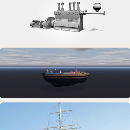
Rickmer Rickmers
DAUERAUSSTELLUNG · 3D · FILM
Erdölmuseum Twist
DAUERAUSSTELLUNG · VR
Erlebnisraum Büsum