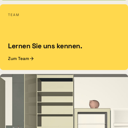
DAUERAUSSTELLUNG · VR
TEAM
Erlebnisraum Büsum
Lernen Sie uns kennen.
Zum Team